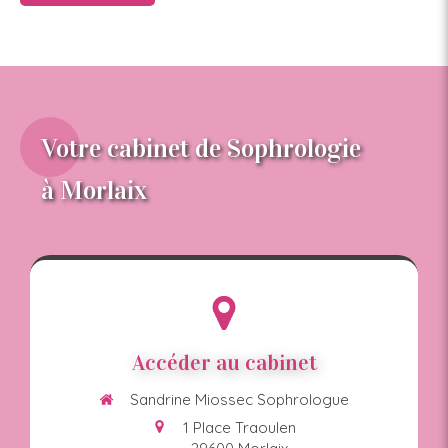
Votre cabinet de Sophrologie
à Morlaix
Accéder au cabinet
Sandrine Miossec Sophrologue
1 Place Traoulen